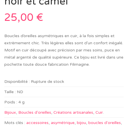
noir et camel
25,00
€
Boucles d’oreilles asymétriques en cuir, à la fois simples et
extrêmement chic. Très légères elles sont d’un confort inégalé.
Motif en cuir découpé avec précision par mes soins, puce en
métal argenté de qualité supérieure. Ce bijou est livré dans une
pochette toute douce fabrication Filimagine.
Disponibilité :
Rupture de stock
Taille :
ND
Poids :
4 g
Bijoux
,
Boucles d'oreilles
,
Créations artisanales
,
Cuir
.
Mots clés :
accessoires
,
asymétrique
,
bijou
,
boucles d'oreilles
,