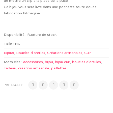
de mettre un clip à la place de la puce.
Ce bijou vous sera livré dans une pochette toute douce
fabrication Filimagine.
Disponibilité :
Rupture de stock
Taille :
ND
Bijoux
,
Boucles d'oreilles
,
Créations artisanales
,
Cuir
.
Mots clés :
accessoires
,
bijou
,
bijou cuir
,
boucles d'oreilles
,
cadeau
,
création artisanale
,
paillettes
.
PARTAGER :