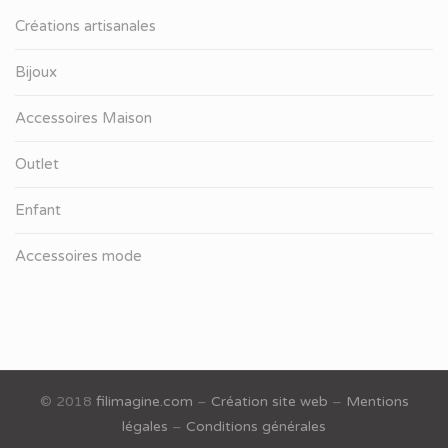
Créations artisanales
Bijoux
Accessoires Maison
Outlet
Enfant
Accessoires mode
© 2018
filimagine.com
–
Création site web
–
Mentions
légales
–
Conditions générales