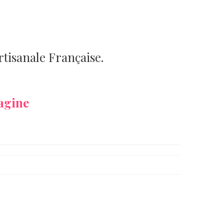
artisanale Française.
agine