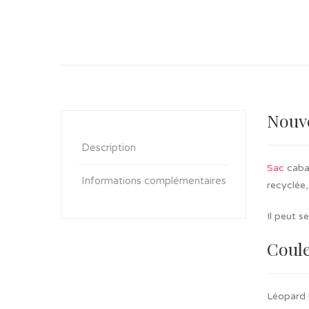
Nouve
Description
Sac
cabas
Informations complémentaires
recyclée,
Il peut s
Coul
Léopard b