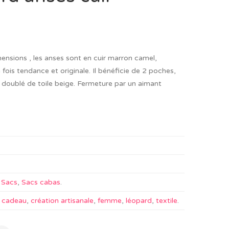
mensions , les anses sont en cuir marron camel,
a fois tendance et originale. Il bénéficie de 2 poches,
nt doublé de toile beige. Fermeture par un aimant
,
Sacs
,
Sacs cabas
.
,
cadeau
,
création artisanale
,
femme
,
léopard
,
textile
.