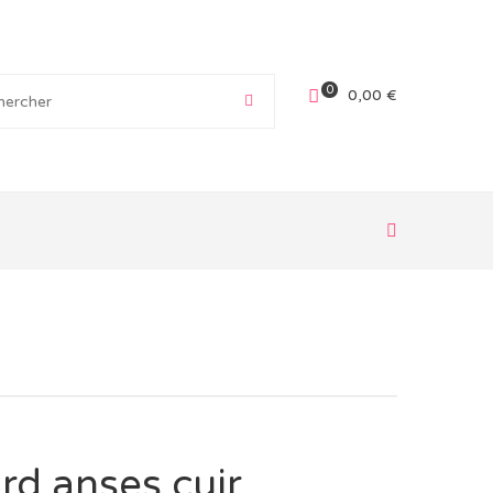
0
0,00
€
rd anses cuir