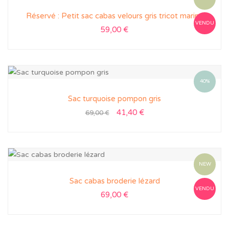
Réservé : Petit sac cabas velours gris tricot marine
VENDU
59,00
€
40%
Sac turquoise pompon gris
41,40
€
69,00
€
NEW
Sac cabas broderie lézard
VENDU
69,00
€