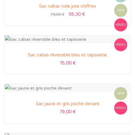
Sac cabas toile jute chiffres
NEW
55,30
€
79,00
€
VENDU
VENDU
Sac cabas réversible bleu et tapisserie
75,00
€
NEW
Sac jaune et gris poche devant
VENDU
79,00
€