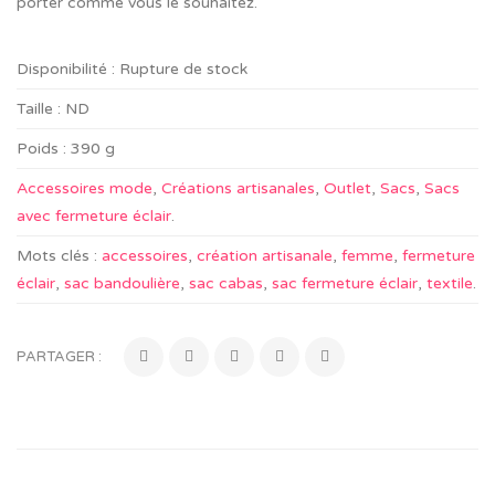
porter comme vous le souhaitez.
Disponibilité :
Rupture de stock
Taille :
ND
Poids :
390 g
Accessoires mode
,
Créations artisanales
,
Outlet
,
Sacs
,
Sacs
avec fermeture éclair
.
Mots clés :
accessoires
,
création artisanale
,
femme
,
fermeture
éclair
,
sac bandoulière
,
sac cabas
,
sac fermeture éclair
,
textile
.
PARTAGER :