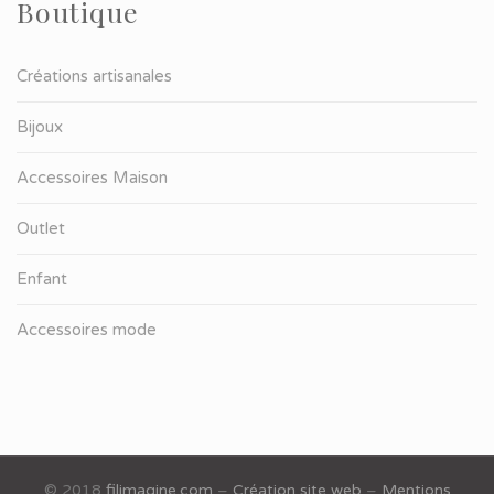
Boutique
Créations artisanales
Bijoux
Accessoires Maison
Outlet
Enfant
Accessoires mode
© 2018
filimagine.com
–
Création site web
–
Mentions