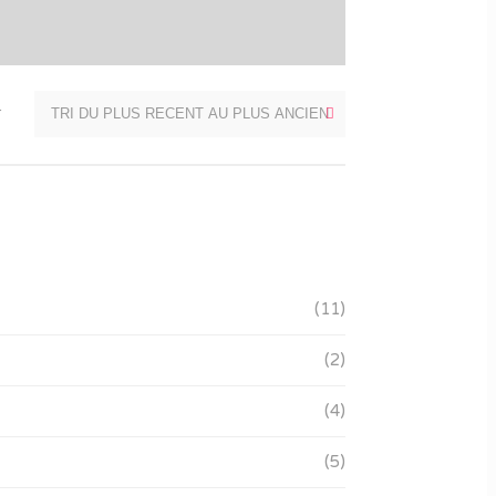
T
(11)
(2)
(4)
(5)