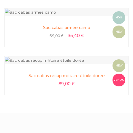
40%
Sac cabas armée camo
NEW
35,40
€
59,00
€
NEW
Sac cabas récup militaire étoile dorée
VENDU
89,00
€