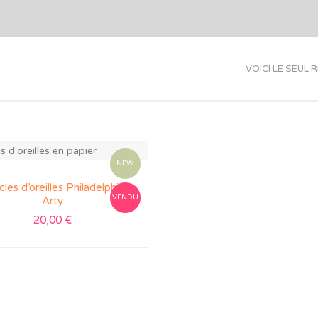
VOICI LE SEUL 
NEW
les d’oreilles Philadelphie
VENDU
Arty
20,00
€