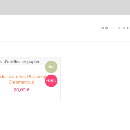
VOICI LE SEUL 
NEW
les d’oreilles Philadelphie
VENDU
Chromatique
20,00
€