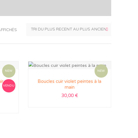
AFFICHÉS
NEW
NEW
ir
Boucles cuir violet peintes à la
VENDU
e
main
30,00
€