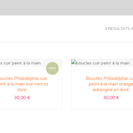
3 RÉSULTATS 
NEW
oucles Philadelphie cuir
Boucles Philadelphie cu
int à la main noir vert et
peint à la main orang
doré
aubergine et doré
30,00
€
30,00
€