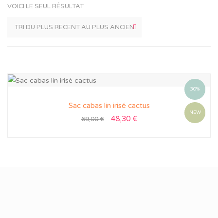
VOICI LE SEUL RÉSULTAT
30%
Sac cabas lin irisé cactus
NEW
48,30
€
69,00
€