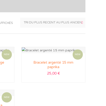
AFFICHÉS
NEW
NEW
ège
Bracelet argenté 15 mm
paprika
25,00
€
NEW
ka