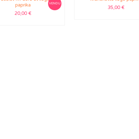
VENDU
paprika
35,00
€
20,00
€