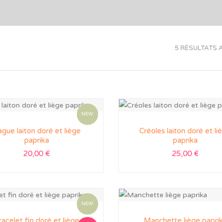
5 RÉSULTATS 
NEW
gue laiton doré et liège
Créoles laiton doré et li
paprika
paprika
20,00
€
25,00
€
NEW
racelet fin doré et liège
Manchette liège papri