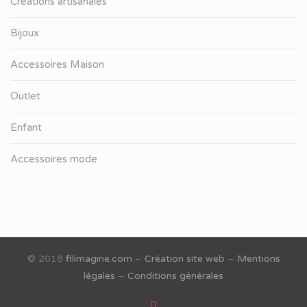
Créations artisanales
Bijoux
Accessoires Maison
Outlet
Enfant
Accessoires mode
© 2018
filimagine.com
–
Création site web
–
Mentions
légales
–
Conditions générales