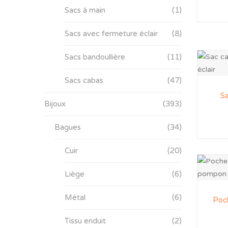
Sacs à main
(1)
Sacs avec fermeture éclair
(8)
Sacs bandoullière
(11)
Sacs cabas
(47)
Sa
Bijoux
(393)
Bagues
(34)
Cuir
(20)
Liège
(6)
Métal
(6)
Poch
Tissu enduit
(2)