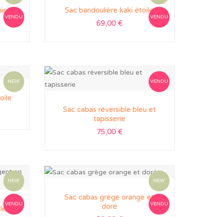
ir
Sac bandoulière kaki étoile
VENDU
VENDU
69,00
€
NEW
VENDU
oile
Sac cabas réversible bleu et
tapisserie
75,00
€
NEW
NEW
Sac cabas grège orange et
VENDU
VENDU
doré
le