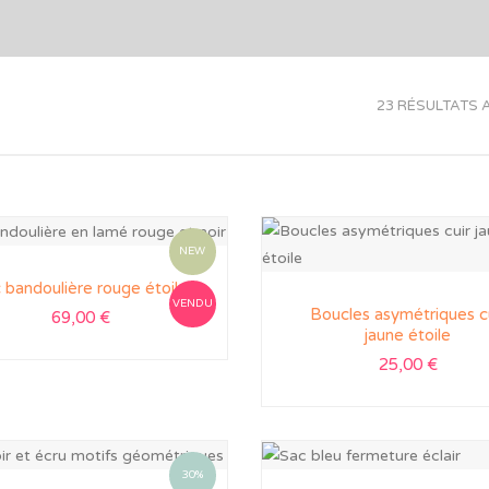
23 RÉSULTATS 
NEW
 bandoulière rouge étoile
VENDU
Boucles asymétriques c
69,00
€
jaune étoile
25,00
€
30%