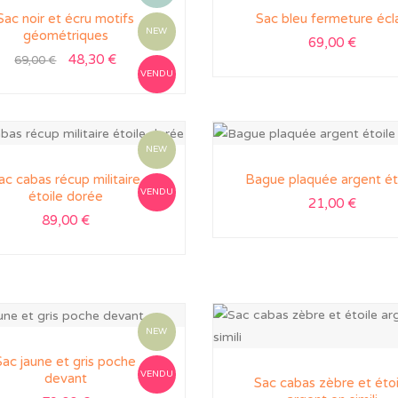
Sac noir et écru motifs
Sac bleu fermeture écla
NEW
géométriques
69,00
€
48,30
€
69,00
€
VENDU
NEW
ac cabas récup militaire
Bague plaquée argent ét
VENDU
étoile dorée
21,00
€
89,00
€
NEW
Sac jaune et gris poche
VENDU
devant
Sac cabas zèbre et étoi