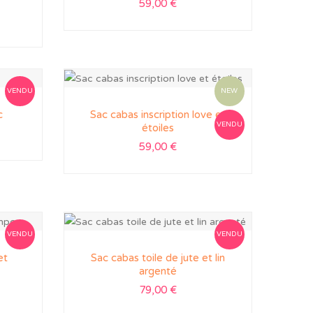
59,00
€
VENDU
NEW
c
Sac cabas inscription love et
VENDU
étoiles
59,00
€
VENDU
VENDU
et
Sac cabas toile de jute et lin
argenté
79,00
€