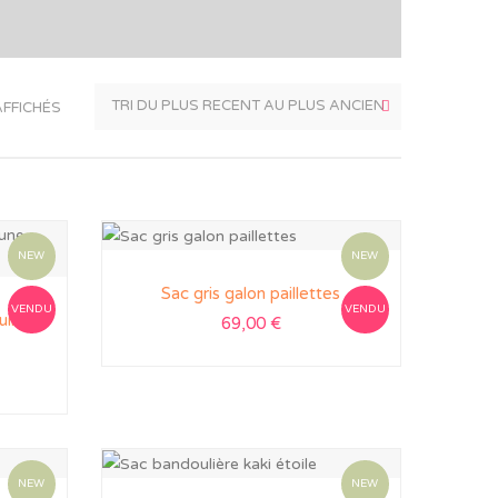
AFFICHÉS
NEW
NEW
Sac gris galon paillettes
VENDU
VENDU
uir
69,00
€
NEW
NEW