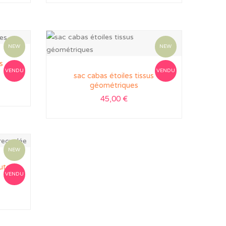
NEW
NEW
s
VENDU
VENDU
sac cabas étoiles tissus
géométriques
45,00
€
NEW
jute
VENDU