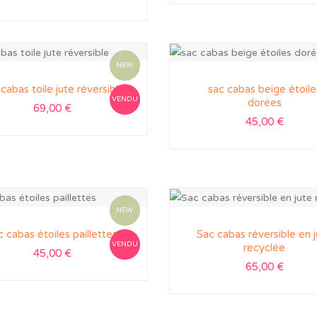
NEW
cabas toile jute réversible
sac cabas beige étoile
VENDU
dorées
69,00
€
45,00
€
NEW
c cabas étoiles paillettes
Sac cabas réversible en 
VENDU
recyclée
45,00
€
65,00
€