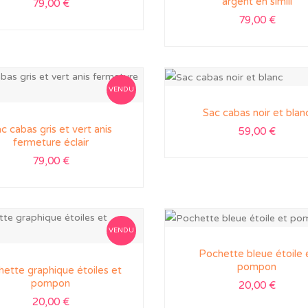
argent en simili
79,00
€
79,00
€
VENDU
Sac cabas noir et blan
c cabas gris et vert anis
59,00
€
fermeture éclair
79,00
€
VENDU
Pochette bleue étoile 
pompon
ette graphique étoiles et
pompon
20,00
€
20,00
€