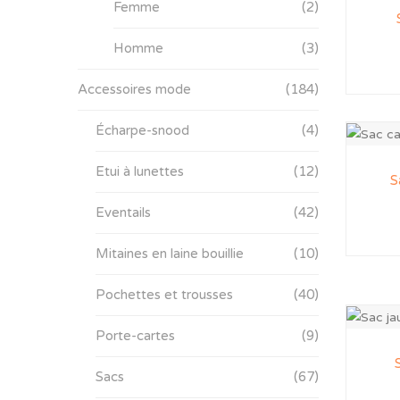
Femme
(2)
Homme
(3)
Accessoires mode
(184)
Écharpe-snood
(4)
Etui à lunettes
(12)
S
Eventails
(42)
Mitaines en laine bouillie
(10)
Pochettes et trousses
(40)
Porte-cartes
(9)
Sacs
(67)