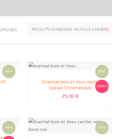
AFFICHÉS
NEW
NEW
tif
Éventail bois et tissu motif
VENDU
Spirale Chromatique
25,00
€
NEW
NEW
tif