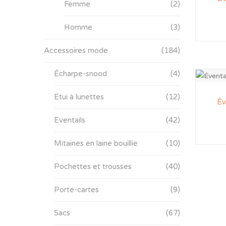
Femme
(2)
Homme
(3)
Accessoires mode
(184)
Écharpe-snood
(4)
Etui à lunettes
(12)
Év
Eventails
(42)
Mitaines en laine bouillie
(10)
Pochettes et trousses
(40)
Porte-cartes
(9)
Sacs
(67)