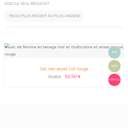
VOICI LE SEUL RÉSULTAT
30%
NEW
Sac noir anses cuir rouge
52,50
€
75,00
€
VENDU