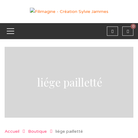
0
liége pailletté
Accueil
Boutique
liége pailletté