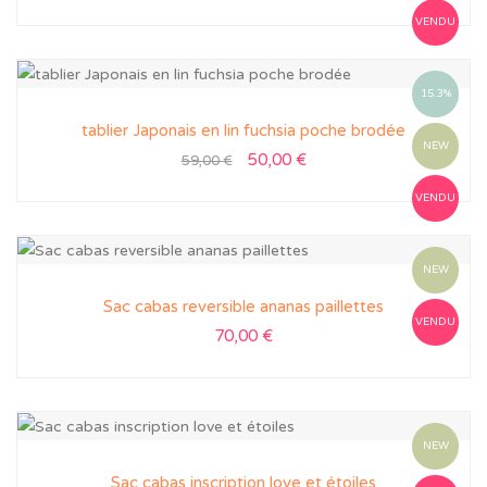
VENDU
15.3%
tablier Japonais en lin fuchsia poche brodée
NEW
50,00
€
59,00
€
VENDU
NEW
Sac cabas reversible ananas paillettes
VENDU
70,00
€
NEW
Sac cabas inscription love et étoiles