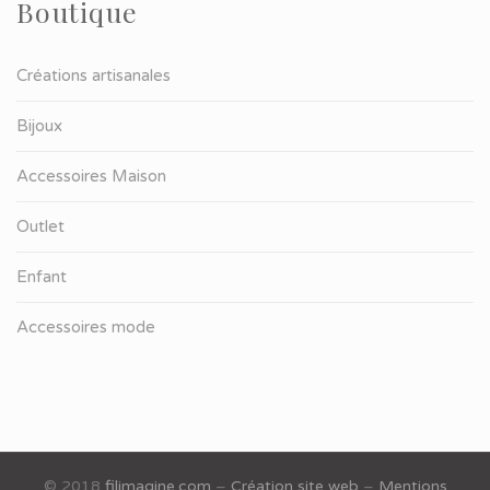
Boutique
Créations artisanales
Bijoux
Accessoires Maison
Outlet
Enfant
Accessoires mode
© 2018
filimagine.com
–
Création site web
–
Mentions