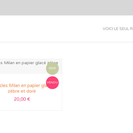
VOICI LE SEUL 
NEW
VENDU
les Milan en papier glacé
zèbre et doré
20,00
€