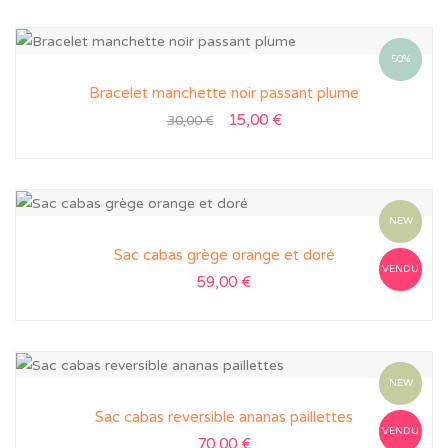
50%
Bracelet manchette noir passant plume
15,00
€
30,00
€
NEW
Sac cabas grège orange et doré
VENDU
59,00
€
NEW
Sac cabas reversible ananas paillettes
VENDU
70,00
€